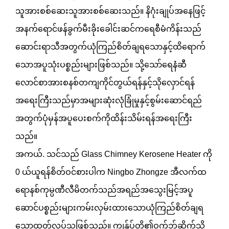
သူအားစစ်ဆေးသူအားစစ်ဆေးသည်။ နိဂုံးချုပ်အနေဖြင့်
အနက်ရောင်ဖန်ခွက်မီးခိုးခေါင်းဆင်ကရေစီမံကိန်းသည်
ဆောင်းရာသီအတွက်ယုံကြည်စိတ်ချရသောနှင့်ထိရောက်
သောအပူသုံးပစ္စည်းများဖြစ်သည်။ သို့သော်ရေနံဆီ
လောင်စာအားစနစ်တကျကိုင်တွယ်ရန်နှင့်သိုလှောင်ရန်
အရေးကြီးသည်မှာအများဆုံးလုံခြုံမှုနှင့်စွမ်းဆောင်ရည်
အတွက်ပုံမှန်အပူပေးစက်ကိုထိန်းသိမ်းရန်အရေးကြီး
သည်။
အကယ်. သင်သည် Glass Chimney Kerosene Heater ကို
0 ယ်ယူရန်စိတ်ဝင်စားပါက Ningbo Zhongze အီလက်ထ
ရောနစ်ကုမ္ပဏီလီမိတက်သည်အရည်အသွေးမြင့်အပူ
ဆောင်ပစ္စည်းများကမ်းလှမ်းထားသောယုံကြည်စိတ်ချရ
သောထုတ်လုပ်သူဖြစ်သည်။ ကျွန်ုပ်တို့၏ဝက်ဘ်ဆိုက်သို့