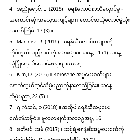
4 ။ အညိုရောင်, L. (2015) ။ ရေနံလောင်စာသိုလှောင်မှု -
အကောင်းဆုံးအလေ့အကျင့်များ။ လောင်စာသိုလှောင်မှုသုံး
လတစ်ကြိမ်, 17 (3) ။
5 ။ Martinez, R. (2019) ။ ရေနံဆီလောင်စာများကို
ကိုင်တွယ်သည့်အခါဘုံအမှားများ။ ယနေ့, 11 (1) ယနေ့
လုံခြုံရေးသိကောင်းစရာများယနေ့။
6 ။ Kim, D. (2016) ။ Kerosene အပူပေးစက်များ
နောက်ကွယ်တွင်သိပ္ပံပညာကိုနားလည်ခြင်း။ ယနေ့
သိပ္ပံပညာ, 22 (5) ။
7 ။ ဂျက်ဆင်, ခ (2018) ။ အဆိုပါရေနံဆီအပူပေး
စက်၏သမိုင်း။ မူလစာမျက်နှာလစဉ်အပူ, 16 ။
8 ။ စတီဗင်, အမ် (2017) ။ သင့်ရဲ့ရေနံဆီအပူပေးစက်ကို