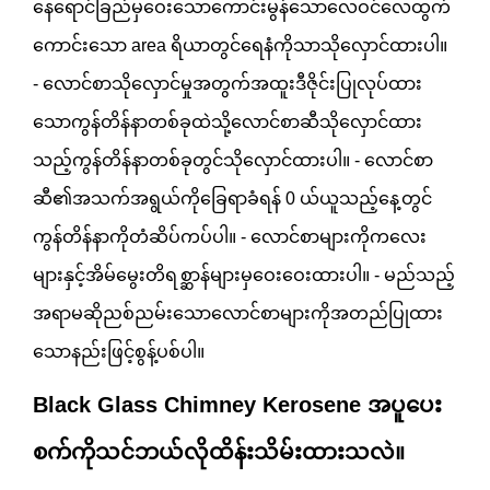
နေရောင်ခြည်မှဝေးသောကောင်းမွန်သောလေဝင်လေထွက်
ကောင်းသော area ရိယာတွင်ရေနံကိုသာသိုလှောင်ထားပါ။
- လောင်စာသိုလှောင်မှုအတွက်အထူးဒီဇိုင်းပြုလုပ်ထား
သောကွန်တိန်နာတစ်ခုထဲသို့လောင်စာဆီသိုလှောင်ထား
သည့်ကွန်တိန်နာတစ်ခုတွင်သိုလှောင်ထားပါ။ - လောင်စာ
ဆီ၏အသက်အရွယ်ကိုခြေရာခံရန် 0 ယ်ယူသည့်နေ့တွင်
ကွန်တိန်နာကိုတံဆိပ်ကပ်ပါ။ - လောင်စာများကိုကလေး
များနှင့်အိမ်မွေးတိရစ္ဆာန်များမှဝေးဝေးထားပါ။ - မည်သည့်
အရာမဆိုညစ်ညမ်းသောလောင်စာများကိုအတည်ပြုထား
သောနည်းဖြင့်စွန့်ပစ်ပါ။
Black Glass Chimney Kerosene အပူပေး
စက်ကိုသင်ဘယ်လိုထိန်းသိမ်းထားသလဲ။