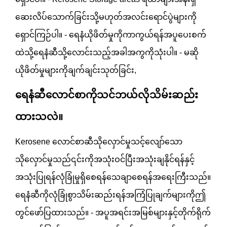
ဆေးလိပ်သောက်ခြင်းသို့မဟုတ်အလင်းရောင်ပွဲများကို
ရှောင်ကြဉ်ပါ။ - ရေနံယိုဖိတ်မှုကိုကာကွယ်ရန်အပူပေးစက်
ထဲသို့ရေနံဆီသို့လောင်းသည့်အခါအကွကိုသုံးပါ။ - မဆို
ယိုဖိတ်မှုများကိုချက်ချင်းသုတ်ခြင်း,
ရေနံဆီလောင်စာကိုသင်ဘယ်လိုသိမ်းဆည်း
ထားသလဲ။
Kerosene လောင်စာဆီသိုလှောင်မှုသင့်လျော်သော
သိုလှောင်မှုသည်၎င်းကိုအသုံးဝင်ပြီးအသုံးချနိုင်ရန်နှင့်
အသုံးပြုရန်လုံခြုံမှုရှိစေရန်သေချာစေရန်အရေးကြီးသည်။
ရေနံဆီကိုလုံခြုံစွာသိမ်းဆည်းရန်အကြံပြုချက်များကိုဤ
တွင်ဖော်ပြထားသည်။ - အပူအရင်းအမြစ်များနှင့်တိုက်ရိုက်