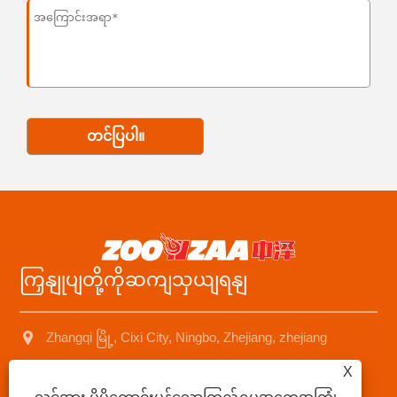
တင်ပြပါ။
ကြှနျုပျတို့ကိုဆကျသှယျရနျ
Zhangqi မြို့, Cixi City, Ningbo, Zhejiang, zhejiang
+86-13566605759
X