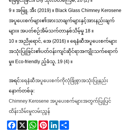
ဖြေရှင်းခြင်း။ Diy သုံးလတစ်ကြိမ်, 20 (2) ။
9 ။ အဖြူ, အီး (2019) ။ Black Glass Chimney Kerosene
အပူပေးစက်များ၏အားသာချက်များနှင့်အားနည်းချက်
များ။ အပတ်စဉ်အိမ်သက်တာနှစ်သိမ့်မှု 18 ။
10 ။ အညိုရောင်, အေ (2016) ။ ရေနံဆီအပူပေးစက်များ
အသုံးပြုခြင်း၏ပတ်ဝန်းကျင်ဆိုင်ရာအကျိုးသက်ရောက်
မှု။ Eco-friendly ည့်ခံသူ, 19 (4) ။
အရင်:
ရေနံဆီအပူပေးစက်ကိုလုံခြုံစွာအသုံးပြုနည်း
နောက်တစ်ခု:
Chimney Kerosene အပူပေးစက်များအတွက်ပြုပြင်
ထိန်းသိမ်းမှုလမ်းညွှန်
Facebook
X
WhatsApp
Pinterest
LinkedIn
Share