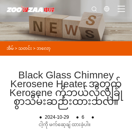
အိမ်
>
သတင်း
>
ဘလော့
Black Glass Chimney
Kerosene Heater အတွက်
Kerosene ကိုဘယ်လိုလုံခြုံ
စွာသိမ်းဆည်းထားသလဲ။
●
2024-10-29
●
6
●
ငါ့ကို မက်ဆေ့ချ် ထားခဲ့ပါ။