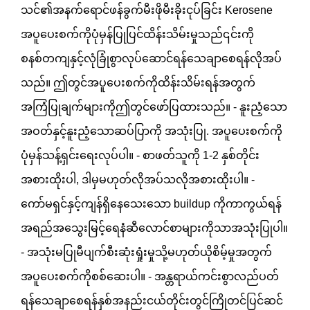
သင်၏အနက်ရောင်ဖန်ခွက်မီးဖိုမီးခိုးငုပ်ခြင်း Kerosene
အပူပေးစက်ကိုပုံမှန်ပြုပြင်ထိန်းသိမ်းမှုသည်၎င်းကို
စနစ်တကျနှင့်လုံခြုံစွာလုပ်ဆောင်ရန်သေချာစေရန်လိုအပ်
သည်။ ဤတွင်အပူပေးစက်ကိုထိန်းသိမ်းရန်အတွက်
အကြံပြုချက်များကိုဤတွင်ဖော်ပြထားသည်။ - နူးညံ့သော
အဝတ်နှင့်နူးညံ့သောဆပ်ပြာကို အသုံးပြု. အပူပေးစက်ကို
ပုံမှန်သန့်ရှင်းရေးလုပ်ပါ။ - စာဖတ်သူကို 1-2 နှစ်တိုင်း
အစားထိုးပါ, ဒါမှမဟုတ်လိုအပ်သလိုအစားထိုးပါ။ -
ကော်မရှင်နှင့်ကျန်ရှိနေသေးသော buildup ကိုကာကွယ်ရန်
အရည်အသွေးမြင့်ရေနံဆီလောင်စာများကိုသာအသုံးပြုပါ။
- အသုံးမပြုမီပျက်စီးဆုံးရှုံးမှုသို့မဟုတ်ယိုစိမ့်မှုအတွက်
အပူပေးစက်ကိုစစ်ဆေးပါ။ - အန္တရာယ်ကင်းစွာလည်ပတ်
ရန်သေချာစေရန်နှစ်အနည်းငယ်တိုင်းတွင်ကြိုတင်ပြင်ဆင်