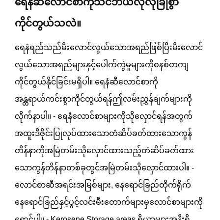
ရေနံဆီလောင်စာကိုသင်ဘယ်လိုလုံခြုံစွာ
ကိုင်တွယ်သလဲ။
ရေနံရည်သည်မီးလောင်လွယ်သောအရည်ဖြစ်ပြီးမီးလောင်
လွယ်သောအရည်များနှင့်ပေါက်ကွဲမှုများကိုစနစ်တကျ
ကိုင်တွယ်နိုင်ခြင်းမရှိပါ။ ရေနံဆီလောင်စာကို
အန္တရာယ်ကင်းစွာကိုင်တွယ်ရန်ဤလမ်းညွှန်ချက်များကို
လိုက်နာပါ။ - ရေနံလောင်စာများကိုသိုလှောင်ရန်အတွက်
အထူးဒီဇိုင်းပြုလုပ်ထားသောတံဆိပ်ခတ်ထားသောကွန်
တိန်နာကိုအမြဲတမ်းသိုလှောင်ထားသည့်တံဆိပ်ခတ်ထား
သောကွန်တိန်နာတစ်ခုတွင်အမြဲတမ်းသိုလှောင်ထားပါ။ -
လောင်စာဆီအရင်းအမြစ်များ, နေရောင်ခြည်တိုက်ရိုက်
နေရောင်ခြည်နှင့်ပွင့်လင်းမီးတောက်များမှလောင်စာများကို
ရှောင်ပါ။ - Kerosene Storage areas ရိယာများအနီးရှိ