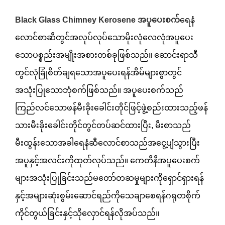
Black Glass Chimney Kerosene အပူပေးစက်
ရေနံ
လောင်စာဆီတွင်အလုပ်လုပ်သောမိုးလုံလေလုံအပူပေး
သောပစ္စည်းအမျိုးအစားတစ်ခုဖြစ်သည်။ ဆောင်းရာသီ
တွင်လုံခြုံစိတ်ချရသောအပူပေးရန်အိမ်များစွာတွင်
အသုံးပြုသောဘုံစက်ဖြစ်သည်။ အပူပေးစက်သည်
ကြည်လင်သောဖန်မီးခိုးခေါင်းတိုင်ဖြင့်ဖွဲ့စည်းထားသည့်ဖန်
သားမီးခိုးခေါင်းတိုင်တွင်တပ်ဆင်ထားပြီး, မီးစာသည်
မီးထွန်းသောအခါရေနံဆီလောင်စာသည်အငွေ့ပျံသွားပြီး
အပူနှင့်အလင်းကိုထုတ်လုပ်သည်။ ကေတီနီအပူပေးစက်
များအသုံးပြုခြင်းသည်မတော်တဆမှုများကိုရှောင်ရှားရန်
နှင့်အများဆုံးစွမ်းဆောင်ရည်ကိုသေချာစေရန်ဂရုတစိုက်
ကိုင်တွယ်ခြင်းနှင့်သိုလှောင်ရန်လိုအပ်သည်။