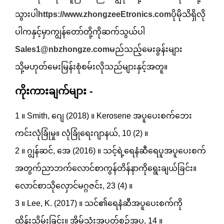
သွားပါ
https://www.zhongzeeEtronics.com
ပိုမိုသိရှိလို
ပါကနှင့်မှာကျွန်တော်တို့ကိုဆက်သွယ်ပါ
Sales1@nbzhongze.com
မည်သည့်မေးခွန်းများ
သို့မဟုတ်မေးမြန်းစုံစမ်းလိုသည်များနှင့်အတူ။
ကိုးကားချက်များ -
1 ။ Smith, ဂျေ (2018) ။ Kerosene အပူပေးစက်ဘေး
ကင်းလုံခြုံမှု။ လုံခြုံရေးဂျာနယ်, 10 (2) ။
2 ။ ဂျွန်ဆင်, အေ (2016) ။ သင့်ရဲ့ရေနံဆီရေပူအပူပေးစက်
အတွက်ညာဘက်လောင်စာကွန်တိန်နာကိုရွေးချယ်ခြင်း။
လောင်စာသိုလှောင်မဂ္ဂဇင်း, 23 (4) ။
3 ။ Lee, K. (2017) ။ သင်၏ရေနံဆီအပူပေးစက်ကို
ထိန်းသိမ်းခြင်း။ အိမ်သုံးအပတ်စဉ်အပူ, 14 ။