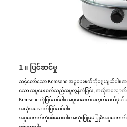
1 ။ ပြင်ဆင်မှု
သင့်တော်သော Kerosene အပူပေးစက်ကိုရွေးချယ်ပါ။ အပူပ
သော အပူပေးစက်သည်အပူလွန်ကဲခြင်း, အလိုအလျောက် f
Kerosene ကိုပြင်ဆင်ပါ။ အပူပေးစက်အတွက်သတ်မှတ်ထားသ
အလုံအလောက်ပြင်ဆင်ပါ။
အပူပေးစက်ကိုစစ်ဆေးပါ။ အသုံးပြုမှုမပြုမီအပူပေးစက်၏
စစ်ဆေးပါ။