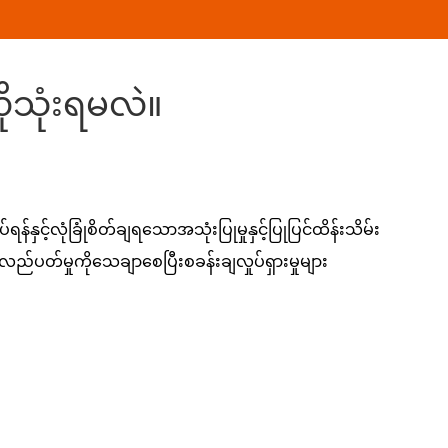
ုသုံးရမလဲ။
ှင့်လုံခြုံစိတ်ချရသောအသုံးပြုမှုနှင့်ပြုပြင်ထိန်းသိမ်း
်ပတ်မှုကိုသေချာစေပြီးစခန်းချလှုပ်ရှားမှုများ