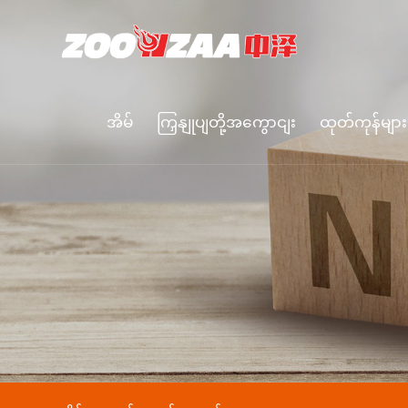
အိမ်
ကြှနျုပျတို့အကွောငျး
ထုတ်ကုန်များ