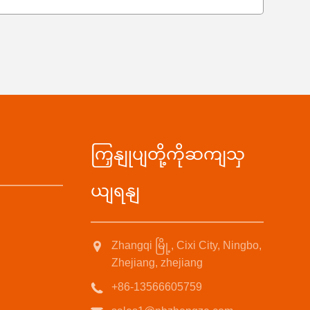
ကြှနျုပျတို့ကိုဆကျသှ
ယျရနျ
Zhangqi မြို့, Cixi City, Ningbo,
Zhejiang, zhejiang
+86-13566605759