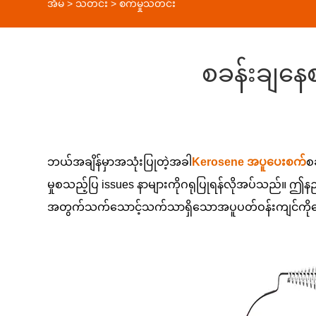
အိမ်
>
သတင်း
>
စက်မှုသတင်း
စခန်းချနေ
ဘယ်အချိန်မှာအသုံးပြုတဲ့အခါ
Kerosene အပူပေးစက်
စ
မှုစသည့်ပြ issues နာများကိုဂရုပြုရန်လိုအပ်သည်။ ဤနည
အတွက်သက်သောင့်သက်သာရှိသောအပူပတ်ဝန်းကျင်ကိုပေ