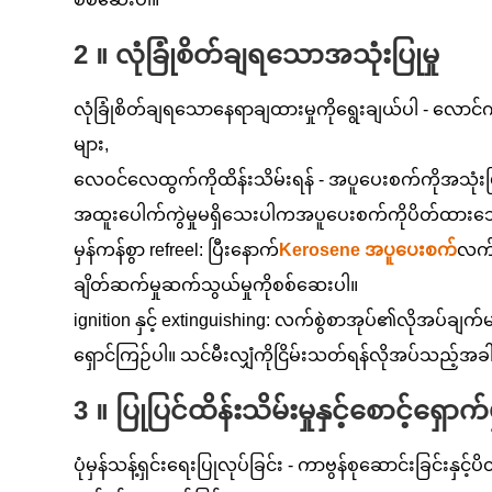
2 ။ လုံခြုံစိတ်ချရသောအသုံးပြုမှု
လုံခြုံစိတ်ချရသောနေရာချထားမှုကိုရွေးချယ်ပါ - လောင
များ,
လေဝင်လေထွက်ကိုထိန်းသိမ်းရန် - အပူပေးစက်ကိုအသုံးပြ
အထူးပေါက်ကွဲမှုမရှိသေးပါကအပူပေးစက်ကိုပိတ်ထားသော
မှန်ကန်စွာ refreel: ပြီးနောက်
Kerosene အပူပေးစက်
လက်စ
ချိတ်ဆက်မှုဆက်သွယ်မှုကိုစစ်ဆေးပါ။
ignition နှင့် extinguishing: လက်စွဲစာအုပ်၏လိုအပ်ချက်မ
ရှောင်ကြဉ်ပါ။ သင်မီးလျှံကိုငြိမ်းသတ်ရန်လိုအပ်သည့
3 ။ ပြုပြင်ထိန်းသိမ်းမှုနှင့်စောင့်ရှောက်မ
ပုံမှန်သန့်ရှင်းရေးပြုလုပ်ခြင်း - ကာဗွန်စုဆောင်းခြင်းနှ