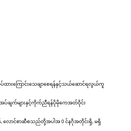
ြုလုပ်ထားကြောင်းသေချာစေရန်နှင့်သယ်ဆောင်ရလွယ်ကူ
က်များနှင့်ကိုက်ညီရန်ပိုမိုကေအတ်ဝိုင်း
ောင်စာဆီစသည်တို့အပါအ 0 င်နဂိုအတိုင်းရှိ, မရှိ