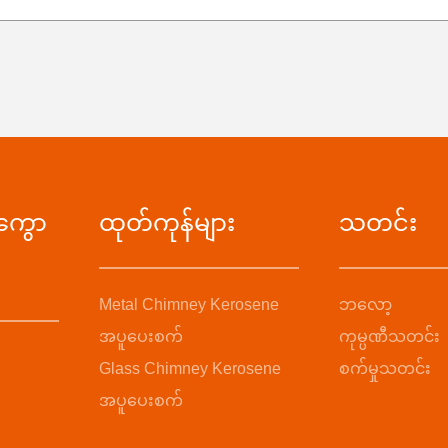
အကွော
ထုတ်ကုန်များ
သတင်း
Metal Chimney Kerosene
ဘလော့
အပူပေးစက်
ကုမ္ပဏီသတင်း
Glass Chimney Kerosene
စက်မှုသတင်း
အပူပေးစက်