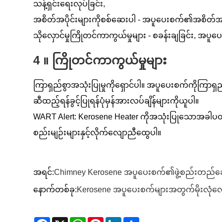
သန့်ရှင်းရေးလုပ်ခြင်း,
အစိတ်အပိုင်းများကိုစစ်ဆေးပါ - အပူပေးစက်၏အစိတ်အပိုင်းမ
သိုလှောင်မှုကြိုတင်ကာကွယ်မှုများ - စခန်းချခြင်း, 
4 ။ ကြိုတင်ကာကွယ်မှုများ
ကြာရှည်စွာအသုံးပြုမှုကိုရှောင်ပါ။ အပူပေးစက်ကိုကြာရ
ဆီထည့်ရန်ခွင့်ပြုရန်ပုံမှန်အားလပ်ချိန်များကိုယူပါ။
WART Alert: Kerosene Heater ကိုအသုံးပြုသောအခါပတ်
စည်းမျဉ်းများနှင့်လိုက်လျောညီထွေပါ။
အရင်:
Chimney Kerosene အပူပေးစက်၏ဖွဲ့စည်းတည်ဆ
နောက်တစ်ခု:
Kerosene အပူပေးစက်များအတွက်မိုးလုံလေ
Facebook
X
WhatsApp
Pinterest
LinkedIn
Share