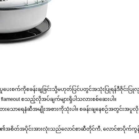
ေးစက်ကိုစခန်းချခြင်းသို့မဟုတ်ပြင်ပတွင်အသုံးပြုရန်ဒီဇိုင်းပ
lameout စသည့်လိုအပ်ချက်များရှိပါသလားစစ်ဆေးပါ။
ောရေနံဆီအမျိုးအစားကိုသုံးပါ။ စခန်းချနေစဉ်အတွင်းအပူလိုအပ်ချ
အစိတ်အပိုင်းအားလုံးသည်လောင်စာဆီတိုင်ကီ, လောင်စာပိုက်ကွန်, လ