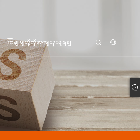
ကြှနျုပျတို့ကိုဆကျသှယျရနျ