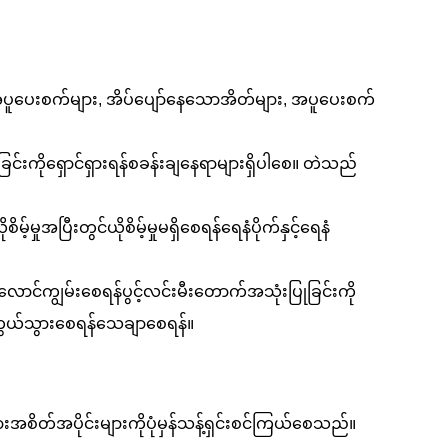
်အပူပေးစက်များ, အိပ်ပျော်နေသောအိတ်များ, အပူပေးစက်
်းကိုရှောင်ရှားရန်စခန်းချနေရာများရှိပါစေ။ တဲသည်
ှုအပြီးတွင်ယိုစိမ့်မှုမရှိစေရန်ရေနံပိုက်နှင့်ရေနံ
က်လောင်ကျွမ်းစေရန်ပွင့်လင်းမီးတောက်အသုံးပြုခြင်းကို
်ကွယ်သွားစေရန်သေချာစေရန်။
အခြားအစိတ်အပိုင်းများကိုပုံမှန်သန့်ရှင်းစင်ကြယ်စေသည်။