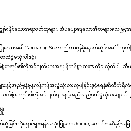
်ကျွမ်းနိုင်သောအရာဝတ်ထုများ, အိပ်ပျော်နေသောအိတ်များစသဖြင့
ုသောအခါ Cambaring Site သည်ကာဗွန်မိုနောက်ဆိုဒ်အဆိပ်ထုတ်ခြင
တဲ၌မသုံးပါနှင့်။
ွဲစာအုပ်၏လိုအပ်ချက်များအရမှန်ကန်စွာ coots ကိုချလိုက်ပါ။ ဆီယိုစိမ့်မ
ျားနှင့်အညီမှန်မှန်ကန်ကန်အလွဲသုံးစားလုပ်ခြင်းနှင့်ရေနံဆီတိုက်ရို
်အခါလက်စွဲစာအုပ်၏လိုအပ်ချက်များနှင့်အညီလည်ပတ်မှုလုံးဝပျောက
ှု
င့်ပိတ်ဆို့ခြင်းကိုရှောင်ရှားရန်အသုံးပြုသော burner, လောင်စာဆီနှင့်