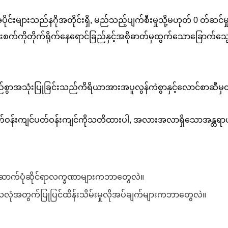
ျားသည်နဂိုအတိုင်းရှိ, မည်သည့်ပျက်စီးမှုသို့မဟုတ် 0 တ်ဆင်မှုရှိ
အပူပေးစက်ကိုတိုက်ရိုက်နေရောင်ခြည်နှင့်အစိုဓာတ်မှထွက်သောခြေ
ှည်စွာအသုံးပြုခြင်းသည်ကိရိယာအားအပူလွန်ကဲစွာနှင့်လောင်စာဆီမှ
ဝန်းကျင်ပတ်ဝန်းကျင်ကိုသတိထားပါ, အလားအလာရှိသောအန္တရာယ်ရှိ
ောက်ပုံဆိုင်ရာလက္ခဏာများကဘာတွေလဲ။
လုံအတွက်ပြုပြင်ထိန်းသိမ်းမှုလိုအပ်ချက်များကဘာတွေလဲ။