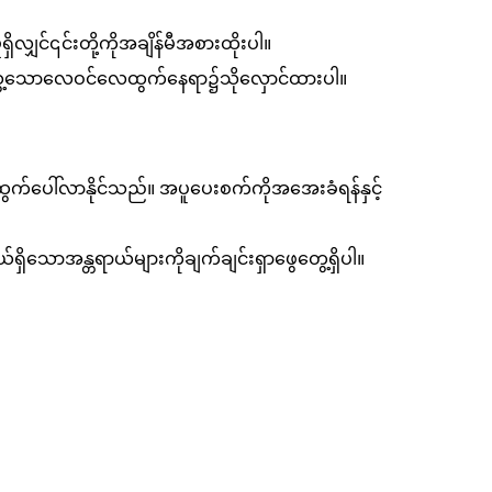
လျှင်၎င်းတို့ကိုအချိန်မီအစားထိုးပါ။
ာက်သွေ့သောလေဝင်လေထွက်နေရာ၌သိုလှောင်ထားပါ။
ထွက်ပေါ်လာနိုင်သည်။ အပူပေးစက်ကိုအအေးခံရန်နှင့်
သောအန္တရာယ်များကိုချက်ချင်းရှာဖွေတွေ့ရှိပါ။