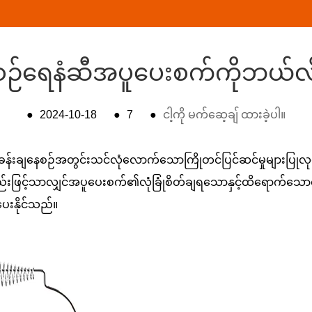
စဉ်ရေနံဆီအပူပေးစက်ကိုဘယ်လိ
●
2024-10-18
●
7
●
ငါ့ကို မက်ဆေ့ချ် ထားခဲ့ပါ။
ခန်းချနေစဉ်အတွင်းသင်လုံလောက်သောကြိုတင်ပြင်ဆင်မှုများပြုလုပ်ရန်န
်းဖြင့်သာလျှင်အပူပေးစက်၏လုံခြုံစိတ်ချရသောနှင့်ထိရောက်သောလည
းနိုင်သည်။