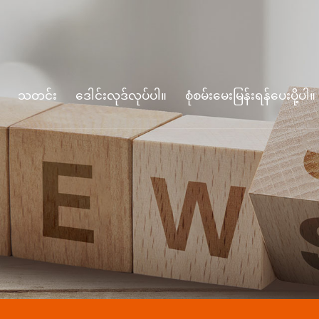
သတင်း
ဒေါင်းလုဒ်လုပ်ပါ။
စုံစမ်းမေးမြန်းရန်ပေးပို့ပါ။