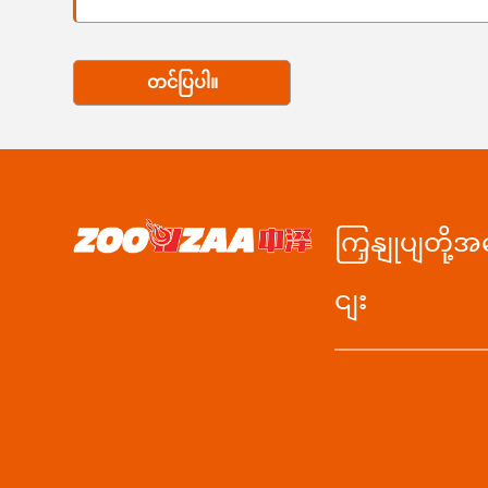
တင်ပြပါ။
ကြှနျုပျတို့
ငျး