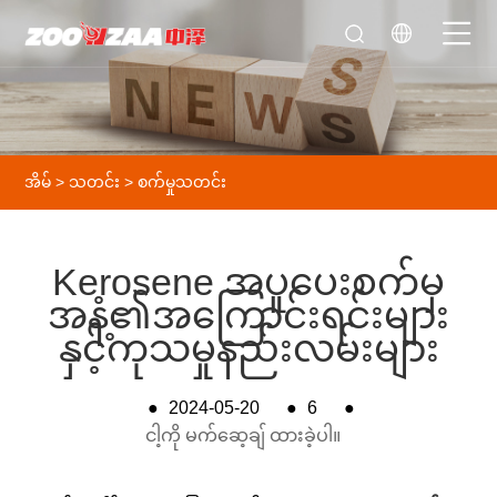
အိမ်
>
သတင်း
>
စက်မှုသတင်း
Kerosene အပူပေးစက်မှ
အနံ့၏အကြောင်းရင်းများ
နှင့်ကုသမှုနည်းလမ်းများ
●
2024-05-20
●
6
●
ငါ့ကို မက်ဆေ့ချ် ထားခဲ့ပါ။