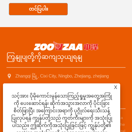
တင်ပြပါ။
ကြှနျုပျတို့ကိုဆကျသှယျရနျ
Zhangqi မြို့, Cixi City, Ningbo, Zhejiang, zhejiang
+86-13566605759
X
သင့်အား ပိုမိုကောင်းမွန်သောကြည့်ရှုမှုအတွေ့အကြုံ
sales1@nbzhongze.com
ကို ပေးဆောင်ရန်၊ ဆိုက်အသွားအလာကို ပိုင်းခြား
စိတ်ဖြာပြီး အကြောင်းအရာကို ပုဂ္ဂိုလ်ရေးသီးသန့်
မူပိုင်ခွင့်© 2023 Ningbo Zhongze Electronics Co. , Ltd. - China
ပြုလုပ်ရန် ကျွန်ုပ်တို့သည် ကွတ်ကီးများကို အသုံးပြု
Kerosene Heater, Kerosene မီးဖို, Metal Chimney Kerosene The
ပါသည်။ ဤဆိုက်ကိုအသုံးပြုခြင်းဖြင့် ကျွန်ုပ်တို့၏
Proverse - Metal Chimney Kerosene Healter ပေးသွင်းသူ - Metal