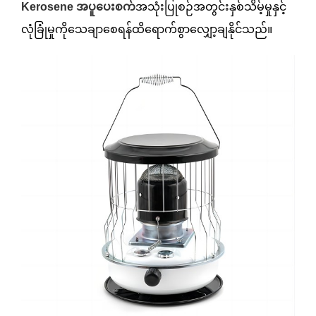
Kerosene အပူပေးစက်
အသုံးပြုစဉ်အတွင်းနှစ်သိမ့်မှုနှင့်
လုံခြုံမှုကိုသေချာစေရန်ထိရောက်စွာလျှော့ချနိုင်သည်။