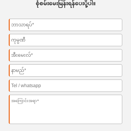
စုံစမ်းမေးမြန်းရန်ပေးပို့ပါ။