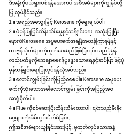
ဒီအနံ့ကိုဖယ်ရှားပစ်ရန်အောက်ပါအစီအမံများကိုကျွန်ုပ်တို့
ပြုလုပ်နိုင်သည်။
1 ။ အရည်အသွေးမြင့် Kerosene ကိုရွေးချယ်ပါ။
2 ။ ပုံမှန်ပြုပြင်ထိန်းသိမ်းမှုနှင့်သန့်ရှင်းရေး: အသုံးပြုပြီး
နောက်
Kerosene အပူပေးစက်
အချိန်အတန်ကြာဖုန်နှင့်
ကာဗွန်သိုက်များကိုထုတ်ပေးမည်ဖြစ်ပြီး၎င်းသည်ပုံမှန်
လည်ပတ်မှုကိုသေချာစေရန်ပူနွေးသောရေနှင့်ဆပ်ပြာဖြင့်ပုံ
မှန်သန့်ရှင်းရေးပြုလုပ်ရန်လိုအပ်သည်။
3 ။ လောင်ကျွမ်းခြင်းကိုပြည့်ဝစေပါ။ Kerosene အပူပေး
စက်ကိုသုံးသောအခါလောင်ကျွမ်းခြင်းကိုအပြည့်အဝ
အာရုံစိုက်ပါ။
4 ။ Flue ကိုစစ်ဆေးပြီးထိန်းသိမ်းထားပါ။ ၎င်းသည်မီးခိုး
ငွေ့များကိုအိမ်တွင်းပိတ်မိခြင်း,
ဤအစီအမံများယူခြင်းအားဖြင့်, မှထုတ်လုပ်သောအနံ့