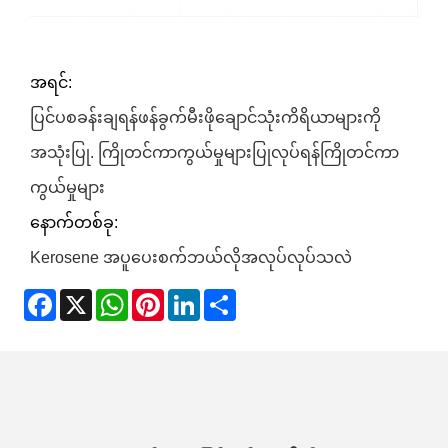
အရင်:
ပြင်ပစခန်းချရန်ဖန်ခွက်မီးဖိုချောင်သုံးကိရိယာများကို
အသုံးပြု. ကြိုတင်ကာကွယ်မှုများပြုလုပ်ရန်ကြိုတင်ကာ
ကွယ်မှုများ
နောက်တစ်ခု:
Kerosene အပူပေးစက်ဘယ်လိုအလုပ်လုပ်သလဲ
Facebook
X
WhatsApp
Pinterest
LinkedIn
Share