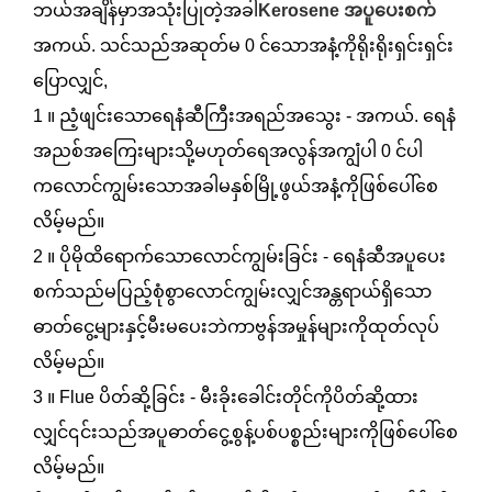
ဘယ်အချိန်မှာအသုံးပြုတဲ့အခါ
Kerosene အပူပေးစက်
အကယ်. သင်သည်အဆုတ်မ 0 င်သောအနံ့ကိုရိုးရိုးရှင်းရှင်း
ပြောလျှင်,
1 ။ ညံ့ဖျင်းသောရေနံဆီကြီးအရည်အသွေး - အကယ်. ရေနံ
အညစ်အကြေးများသို့မဟုတ်ရေအလွန်အကျွံပါ 0 င်ပါ
ကလောင်ကျွမ်းသောအခါမနှစ်မြို့ဖွယ်အနံ့ကိုဖြစ်ပေါ်စေ
လိမ့်မည်။
2 ။ ပိုမိုထိရောက်သောလောင်ကျွမ်းခြင်း - ရေနံဆီအပူပေး
စက်သည်မပြည့်စုံစွာလောင်ကျွမ်းလျှင်အန္တရာယ်ရှိသော
ဓာတ်ငွေ့များနှင့်မီးမပေးဘဲကာဗွန်အမှုန်များကိုထုတ်လုပ်
လိမ့်မည်။
3 ။ Flue ပိတ်ဆို့ခြင်း - မီးခိုးခေါင်းတိုင်ကိုပိတ်ဆို့ထား
လျှင်၎င်းသည်အပူဓာတ်ငွေ့စွန့်ပစ်ပစ္စည်းများကိုဖြစ်ပေါ်စေ
လိမ့်မည်။